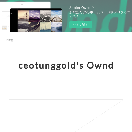
Ameba Owndで
あなただけのホームページやブログをつ
くろう
今すぐ試す
Blog
ceotunggold's Ownd