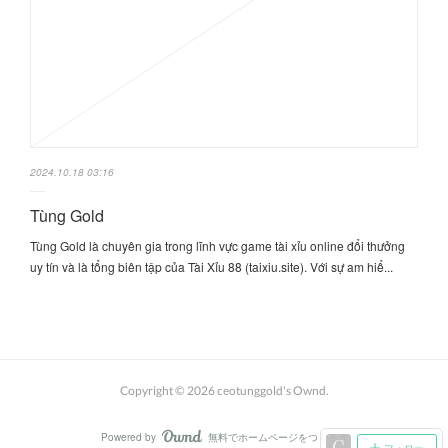
2024.10.18 03:16
Tùng Gold
Tùng Gold là chuyên gia trong lĩnh vực game tài xỉu online đổi thưởng
uy tín và là tổng biên tập của Tài Xỉu 88 (taixiu.site). Với sự am hiể...
Copyright ©
2026
ceotunggold's Ownd
.
Powered by
無料でホームページをつくろう
AmebaOwnd